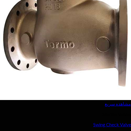
ع
Ma
Swing 