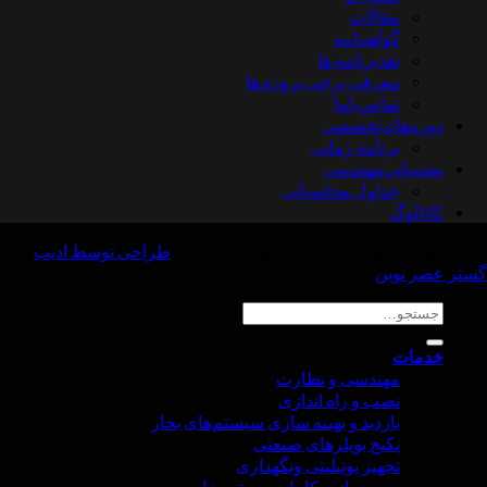
مقالات
گواهینامه
تقدیرنامه ها
معرفی برخی پروژه ها
تماس‌با‌‌‌‌‌‌ما
های‌تخصصی
برنامه زمانی
انی‌مهندسی
جداول محاسباتی
گ
متعلق به شرکت پارس جم میباشد
طراحی توسط ادیب
وین
و
ت
مهندسی و نظارت
نصب و راه اندازی
بازدید و بهینه سازی سیستم‌های بخار
پکیج بویلرهای صنعتی
تجهیز یوتیلیتی ونگهداری
بهینه سازی کامل سیستم بخار