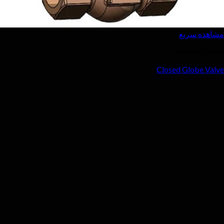
ع
Ma
Closed 