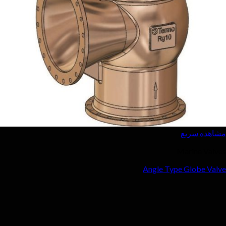
ع
Ma
Angle Type 