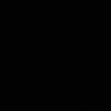
L
D
65
95
65
105
70
115
75
140
80
150
85
165
105
185
125
200
145
220
170
250
200
285
255
340
310
395
360
445