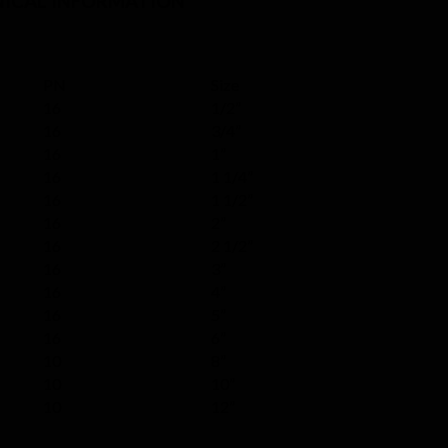
ICAL INFORMATION
PN
Size
16
1/2”
16
3/4”
16
1”
16
1 1/4”
16
1 1/2”
16
2”
16
2 1/2”
16
3”
16
4”
16
5”
16
6”
10
8”
10
10”
10
12”