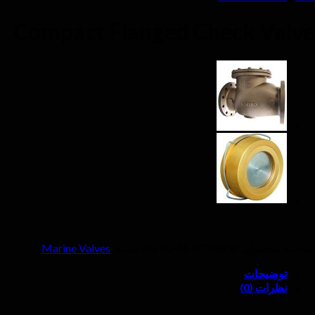
Compact Flanged Check Valve
شناسه محصول:
PN 10-16 YCVA83F
دسته:
Marine Valves
توضیحات
نظرات (0)