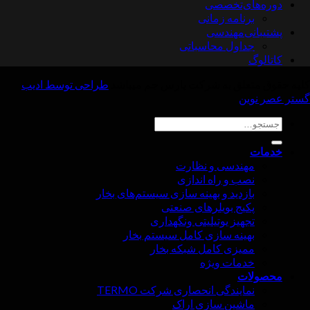
های‌تخصصی
برنامه زمانی
انی‌مهندسی
جداول محاسباتی
گ
متعلق به شرکت پارس جم میباشد
طراحی توسط ادیب
وین
و
ت
مهندسی و نظارت
نصب و راه اندازی
بازدید و بهینه سازی سیستم‌های بخار
پکیج بویلرهای صنعتی
تجهیز یوتیلیتی ونگهداری
بهینه سازی کامل سیستم بخار
ممیزی کامل شبکه بخار
خدمات ویژه
لات
نمایندگی انحصاری شرکت TERMO
ماشین سازی اراک