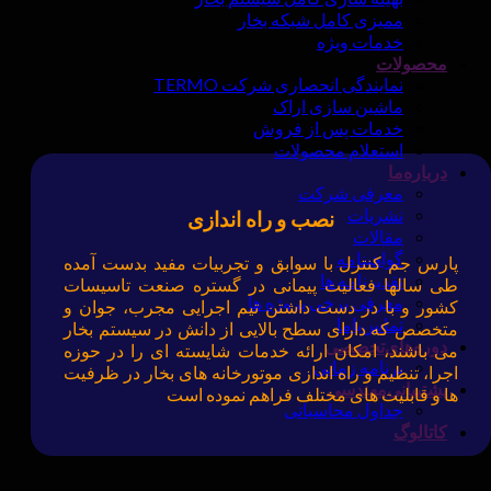
ممیزی کامل شبکه بخار
خدمات ویژه
محصولات
نمایندگی انحصاری شرکت TERMO
ماشین سازی اراک
خدمات پس از فروش
استعلام محصولات
درباره‌ما
معرفی شرکت
نشریات
نصب و راه اندازی
مقالات
گواهینامه
پارس جم کنترل با سوابق و تجربیات مفید بدست آمده
تقدیرنامه ها
طی سالها فعالیت پیمانی در گستره صنعت تاسیسات
معرفی برخی پروژه ها
کشور و با در دست داشتن تیم اجرایی مجرب، جوان و
تماس‌با‌‌‌‌‌‌ما
متخصص که دارای سطح بالایی از دانش در سیستم بخار
دوره‌های‌تخصصی
می باشند، امکان ارائه خدمات شایسته ای را در حوزه
برنامه زمانی
اجرا، تنظیم و راه اندازی موتورخانه های بخار در ظرفیت
پشتیبانی‌مهندسی
ها و قابلیت های مختلف فراهم نموده است
جداول محاسباتی
کاتالوگ